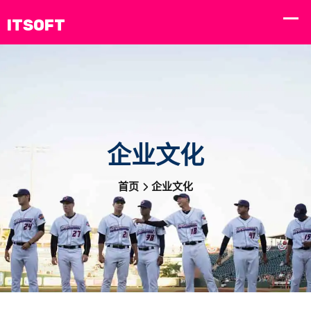
企业文化
首页
企业文化