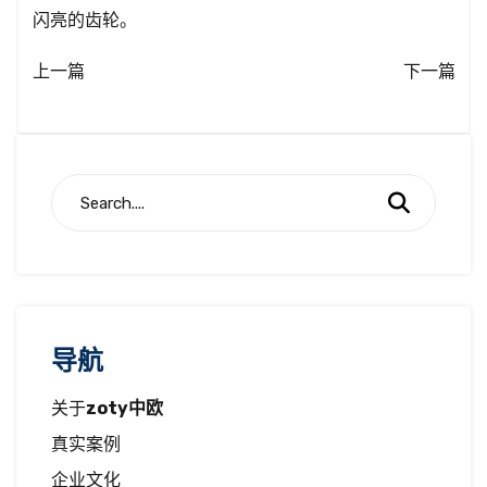
闪亮的齿轮。
上一篇
下一篇
导航
关于
zoty中欧
真实案例
企业文化