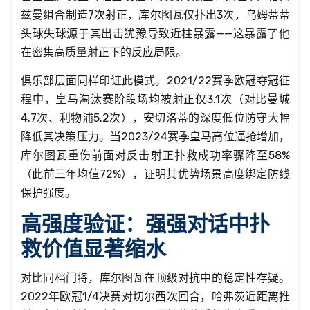
兹曼组合制造7次射正，库尔图瓦仅扑出3次，乌姆蒂蒂
头球失球源于其出击犹豫导致近柱暴露——这暴露了他
在密集高质量射正下的反应局限。
俱乐部层面同样印证此模式。2021/22赛季欧冠夺冠征
程中，皇马淘汰赛阶段场均被射正仅3.1次（对比曼城
4.7次、利物浦5.2次），安切洛蒂的深度低位防守大幅
降低其决策压力。当2023/24赛季皇马高位逼抢增加，
库尔图瓦重伤前面对反击射正扑救成功率骤降至58%
（此前三年均值72%），证明其优势场景高度绑定防线
保护强度。
高强度验证：强强对话中扑
救价值显著缩水
对比同档门将，库尔图瓦在顶级对抗中的稳定性存疑。
2022年欧冠1/4决赛对切尔西次回合，哈弗茨近距离推