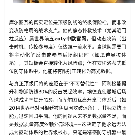
库尔图瓦的真实定位是顶级防线的终极保险栓，而非改
变攻防格局的战术支点。他的静态扑救技术（尤其近门
柱反应）属世界前五
zoty中欧官网
，但动态决策（出
击时机、传控参与度）仅达准一流水平。当球队需要门
将主动化解反击或参与后场组织时（如瓜迪奥拉体
系），其短板会直接转化为风险点；但在安切洛蒂式低
位防守体系中，他能将有限射正转化为高光数据。
与真正顶级门将的差距在于“不可替代性”：阿利松能提
升利物浦防线30%的反击发起效率，埃德森使曼城后场
传球成功率提升12%，而库尔图瓦离开皇马体系后（如
2014世界杯对阿根廷被伊瓜因攻破远角），其独立抗压
能力迅速回归平庸。他的问题从来不是数据量不足，而
是数据质量高度依赖外部环境——这决定了他永远无法
成为驱动体系的世界级核心，只能是精密防守机器中最