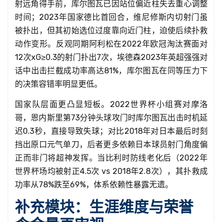
射远角得手前，库尔图瓦已因站位偏近柱失去重心调整
时间；2023年国家德比首回合，维尼修斯内切射门虽
被扑出，但其初始选位过度靠向近门柱，迫使后续扑救
动作变形。反观同期阿利松在2022年欧冠淘汰赛面对
12次xG≥0.3的射门扑出7次，埃德森2023年英超强强对
话中出击拦截成功率高达81%，库尔图瓦在同等压力下
的决策容错率明显更低。
国家队层面更凸显短板。2022世界杯小组赛对摩洛
哥，恩内斯里第73分钟头球攻门时库尔图瓦出击时机延
迟0.3秒，直接导致失球；对比2018年对日本最后时刻
挡出原口元气单刀，后者更多依赖日本球员射门角度偏
正而非门将超神发挥。当比利时防线老化后（2022年
世界杯场均被射正4.5次 vs 2018年2.8次），其扑救成
功率从78%跌至69%，体系依赖性暴露无遗。
补充模块：生涯维度与荣誉