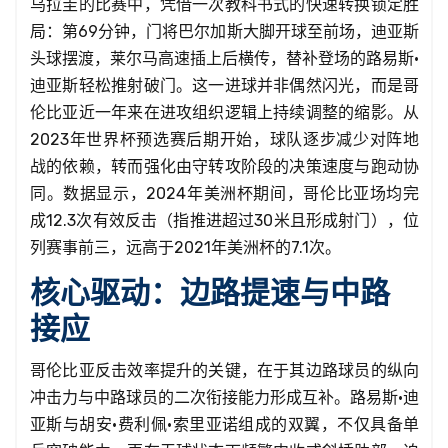
乌拉圭的比赛中，凭借一次教科书式的快速转换锁定胜
局：第69分钟，门将巴尔加斯大脚开球至前场，迪亚斯
头球摆渡，莱尔马高速插上后横传，替补登场的路易斯·
迪亚斯轻松推射破门。这一进球并非偶然闪光，而是哥
伦比亚近一年来在进攻组织逻辑上持续调整的缩影。从
2023年世界杯预选赛后期开始，球队逐步减少对阵地
战的依赖，转而强化由守转攻阶段的决策速度与跑动协
同。数据显示，2024年美洲杯期间，哥伦比亚场均完
成12.3次有效反击（指推进超过30米且形成射门），位
列赛事前三，远高于2021年美洲杯的7.1次。
核心驱动：边路提速与中路
接应
哥伦比亚反击效率提升的关键，在于其边路球员的纵向
冲击力与中路球员的二次衔接能力形成互补。路易斯·迪
亚斯与胡安·费利佩·索里亚诺组成的双翼，不仅具备单