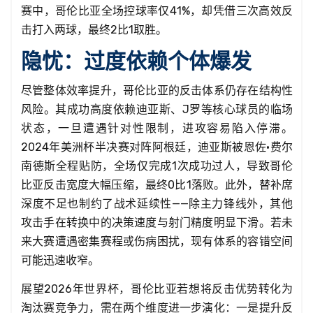
赛中，哥伦比亚全场控球率仅41%，却凭借三次高效反
击打入两球，最终2比1取胜。
隐忧：过度依赖个体爆发
尽管整体效率提升，哥伦比亚的反击体系仍存在结构性
风险。其成功高度依赖迪亚斯、J罗等核心球员的临场
状态，一旦遭遇针对性限制，进攻容易陷入停滞。
2024年美洲杯半决赛对阵阿根廷，迪亚斯被恩佐·费尔
南德斯全程贴防，全场仅完成1次成功过人，导致哥伦
比亚反击宽度大幅压缩，最终0比1落败。此外，替补席
深度不足也制约了战术延续性——除主力锋线外，其他
攻击手在转换中的决策速度与射门精度明显下滑。若未
来大赛遭遇密集赛程或伤病困扰，现有体系的容错空间
可能迅速收窄。
展望2026年世界杯，哥伦比亚若想将反击优势转化为
淘汰赛竞争力，需在两个维度进一步演化：一是提升反