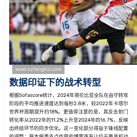
数据印证下的战术转型
根据Sofascore统计，2024年哥伦比亚全队在由守转攻
阶段的平均推进速度达到每秒2.8米，较2022年卡塔尔
世界杯周期提升约18%。更值得注意的是，其反击射门
转化率从2022年的11.2%上升至2024年的16.7%，反映
出终结环节的同步优化。这一变化部分得益于锋线配置
的调整：原本偏重支点作用的博雷逐渐让位于更具机动